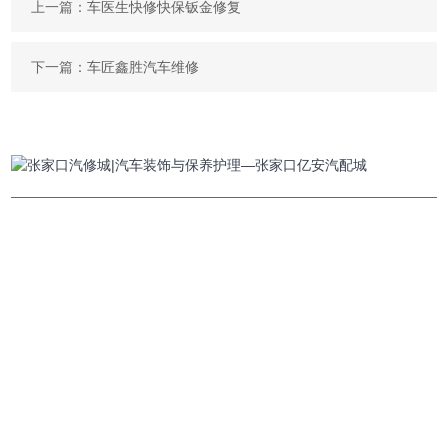
上一篇：
车医生快修快保钣金修复
下一篇：
车匠鑫胜汽车维修
电话：
0313-5895118
邮箱：
124312764@qq.com
地址：
张家口市经开区张宣大道机场路口胜利南路8号